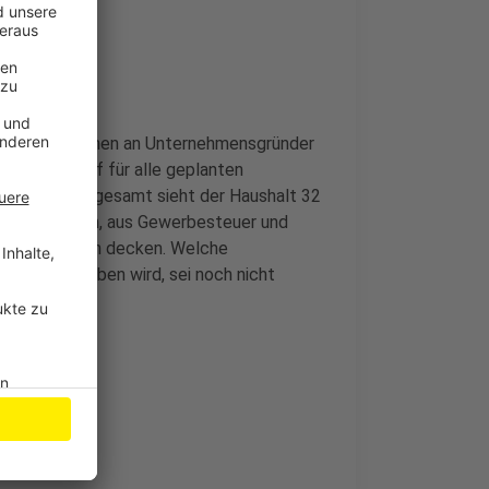
igen Konditionen an Unternehmensgründer
 den Entwurf für alle geplanten
rgelegt: insgesamt sieht der Haushalt 32
wartet werden, aus Gewerbesteuer und
n Ersparnissen decken. Welche
er Stadt haben wird, sei noch nicht