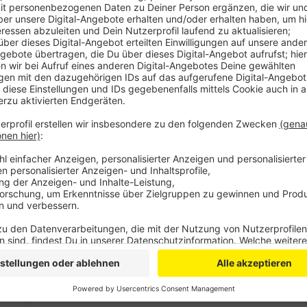
Veröffentlicht:
Freitag, 19.02.2021 06:38
Anzeige
Unter anderem sollen leerstehende Lokale zu günst
vermietet werden. Am Donnerstagabend hat Reichelt
Einnahmen und Ausgaben des Jahres dem Stadtrat vo
Millionen Euro mehr Ausgaben vor, als Einnahmen er
Zuschüssen. Den Fehlbetrag kann die Stadt aus ihre
Auswirkungen die Corona-Pandemie auf die Finanzen d
abzuschätzen, so Reichelt.
Anzeige