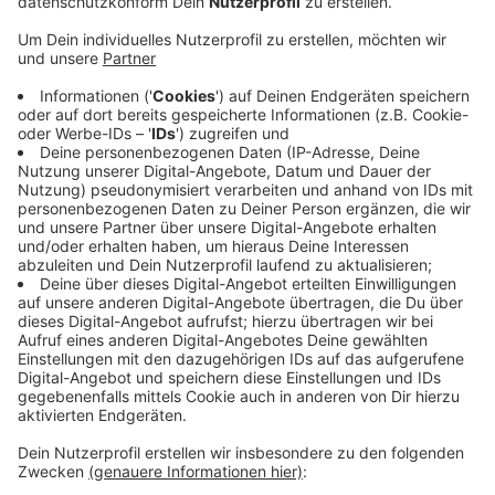
Auf der Homepage der Stadt finden die Bürgerinnen
und Bürger jetzt eine Liste von Anlaufstellen, an denen
im Fall eines Stromausfalls ein Notruf abgegeben
werden kann. Außerdem werden alle sogenannten
Leuchttürme aufgezählt, also die Standorte, an denen
die Bürger im Ernstfall aktuelle Informationen
bekommen können. Auch persönliche
Vorkehrungsmaßnahmen werden beschrieben, zum
Beispiel mit einer Vorratsliste.
Die Stadt rät dazu, den doppelseitigen Infoflyer auf
der Homepage direkt auszudrucken, den gibts
hier
. Der
Flyer liegt auch im Rathaus, Bürgerbüro und in der
Stadtbibliothek aus.
Anzeige