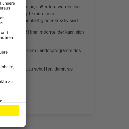
 für zwei Jahre an, außerdem werden die
sonders Konzepte mit einem
 besonders nachhaltig oder kreativ sind.
Innenstadt eröffnen möchte, der kann sich
as Projekt aus einem Landesprogramm des
er Innenstadt zu schaffen, damit sie
kann.