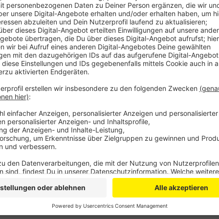
Dazu bietet die Stadt eine finanzielle Unterstützung
Ladenlokale günstig vermietet. Die Stadt sucht be
Alleinstellungsmerkmal, also Läden, die zum Beispiel
Wer also sein eigenes Geschäft in der Euskirchener 
bei der Stadt mit seinem Konzept bewerben
.
Die Stadt Euskirchen erhält die Fördergelder für d
Heimatministeriums.
Sie hofft dadurch ein möglichst breites Angebot in d
attraktiv bleibt und auch ein Ort der Begegnung sein 
Anzeige