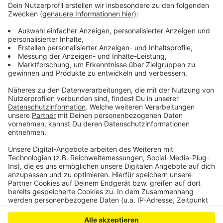
Anzeige
©
Stadt Euskirchen
Das Plakat zur Aktion
Anzeige
Anzeige
Anzeige