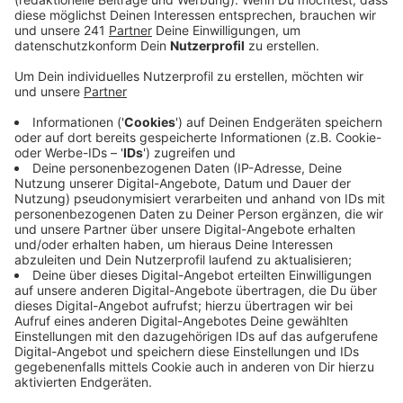
Anzeige
Und schnell sein lohnt sich, im vergangenen Jahr wurde
die Bahn zum ersten Mal aufgebaut und da war die
Nachfrage so groß, dass die Stadt das Angebot
verlängert hat.
Und das zeigt sich auch in diesem Jahr,
dann werden ab dem 14. November nämlich direkt
zwei Bahnen aufgebaut. Sie stehen dieses Mal aber
nicht mehr am Markt, sondern laut Stadt auf dem
Platz am Gardebrunnen. Drumherum werden Buden mit
Glühwein, Reibekuchen und ein Kinderkarussell
aufgebaut. Die Bahnen können Montag bis Samstag
von 14 bis 21 Uhr bespielt werden. Sonntags ist schon
um 20 Uhr Schluss. Die Preise sind dabei gestaffelt.
Den Link zur Buchung, Preisen und Verfügbarkeiten
gibt es
hier
.