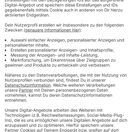
Stadtfest, das vom Stadtmarketingverein z.eu.s
organisiert wird. Ende September (28.09.) folgt der
nächste Termin, der mit dem Euskirchener Knollenfest
zusammenfällt. Auch hier dürfen die Geschäfte
sonntags öffnen. Zu beiden Veranstaltungen erwartet
z.eu.s jeweils über 40.000 Besucherinnen und Besucher
in der Stadt. Der dritte verkaufsoffene Sonntag ist für
Ende Oktober (26.10.) anlässlich des Simon-Juda-
Marktes vorgesehen.
Anzeige
Verkaufsoffen am dritten Adventssonntag?
Anzeige
Ob die Geschäfte auch am dritten Advent (14.12.)
öffnen dürfen, ist derzeit noch unklar. Die