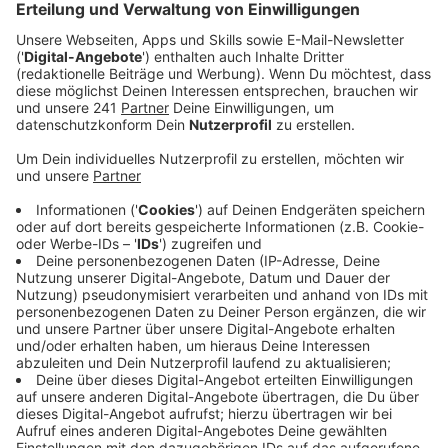
Diskussion.
Veröffentlicht:
Dienstag, 25.02.2025 10:36
Anzeige
Stadtfest, Knollenfest und Simon-Juda-
Markt
Anzeige
In Euskirchen wird es auch in diesem Jahr mindestens
drei verkaufsoffene Sonntage geben. Der
Euskirchener Stadtrat hat die Termine festgelegt, die
mit beliebten Veranstaltungen in der Stadt
zusammenfallen. Der erste verkaufsoffene Sonntag
ist für Ende April (27.04.) geplant. Anlass ist das