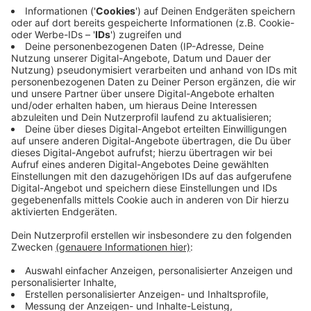
Anzeige
Der Erfolg von Etteln
ist eng mit dem Engagement
des Ortsvorstehers Ulrich Ahle verbunden. Ahle bringt
Ideen aus aller Welt mit, um lokale Herausforderungen
zu meistern. Doch nicht nur Ahle, sondern auch die
Dorfgemeinschaft zeigt, was digital möglich ist.
Claudia Günter, Mitglied des Vereins "Etteln aktiv",
betont den "Heimatstolz" und die gemeinschaftliche
Anstrengung, die Etteln aus der Krise geführt haben.
Anzeige
Innovationen und Eigeninitiative
Anzeige