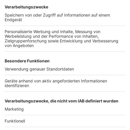
Digitalisierung als Erfolgsmodell
Anzeige
Etteln zeigt eindrucksvoll, dass auch kleine Gemeinden
von der
Digitalisierung
profitieren können. Durch den
gemeinsamen Einsatz der Bürger und die
Unterstützung durch Fördermittel hat sich das Dorf zu
einem Vorbild für andere Kommunen entwickelt. Die
digitale Transformation hat nicht nur das Image des
Dorfes verbessert, sondern auch das
Gemeinschaftsgefühl gestärkt. Etteln ist ein
lebendiges Beispiel dafür, wie Digitalisierung im
ländlichen Raum erfolgreich umgesetzt werden kann.
Anzeige