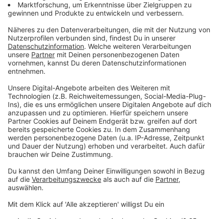
Etteln hat sich durch Eigeninitiative und Fördermittel
zu einer digitalen Vorzeigegemeinde entwickelt. Die
Bürger verlegten eigenständig Glasfaserkabel, um
Highspeed-Internet für alle zu gewährleisten. Die
Dorf-App, das "Ettcar" und die Mitfahrbank sind nur
einige der digitalen Innovationen, die das Leben der
Einwohner erleichtern. Zudem produziert Etteln durch
Solarzellen mehr Strom, als es verbraucht, und bietet
den Bewohnern einen Sondertarif.
Anzeige
©
Elmar Schäfer, Etteln-aktiv e.V.
Etteln möchte ein digitales Leuchtturmprojekt mit
Strahlkraft nach ganz Deutschland und darüber hinaus
schaffen. Mitverantwortlic dafür ist Ulrich Ahle,
Ortsvorsteher in Etteln.