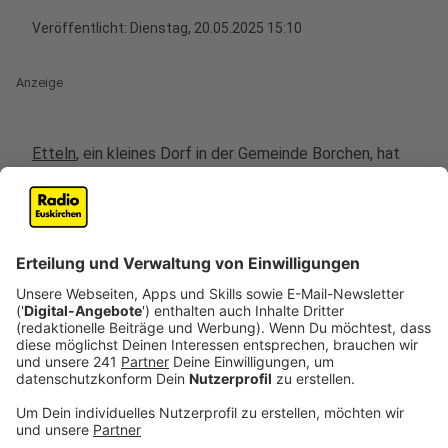
Veröffentlicht:
Dienstag, 20.05.2025 15:10
Anzeige
Etteln
, ein kleines Dorf in der Gemeinde Borchen, hat
sich als Vorreiter der Digitalisierung etabliert. Mit nur
1750 Einwohnern wird es als "weltweit beste Smart
City" gefeiert. Bei einem globalen Smart-City-
Wettbewerb des IEEE gewann Etteln den ersten
Preis, vor großen Metropolen wie Hongkong. Diese
Auszeichnung zieht nun zahlreiche Interessierte ins
Altenautal.
Anzeige
Der Motor des Erfolgs: Ulrich Ahle