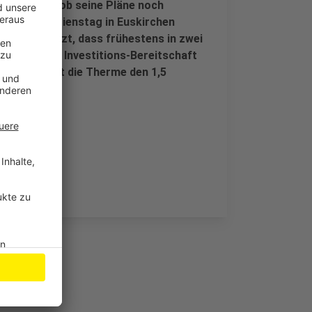
r unklar, ob seine Pläne noch
 Balle am Dienstag in Euskirchen
ung. Er schätzt, dass frühestens in zwei
und für die Investitions-Bereitschaft
Jahr erwartet die Therme den 1,5