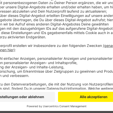
Flugzeugunglück ums Leben gekommen. Danach wa
umgesetzt werden. Das hat Geschäftsführer Eddy
eindeutig klargestellt. Auch ein Hotel sei in Plan
Jahren mit dem Bau begonnen werden kann. Ein Gr
ist der erfolgreiche laufende Betrieb: in diesem 
Millionsten Besucher.
Veröffentlicht:
Mittwoch, 08.05.2019 06:55
Anzeige