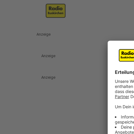
Anzeige
Anzeige
Anzeige