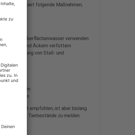
gel im Kreisgebiet folgende Maßnahmen,
tellen.
rn
asser – kein Oberflächenwasser verwenden
 von Wiesen und Äckern verfüttern
werk, Trennung von Stall- und
Gerätschaften
n
treten sichern
Stalleingängen
sveterinäramt empfohlen, ist aber bislang
pflichtet, ihre Tierbestände zu melden.