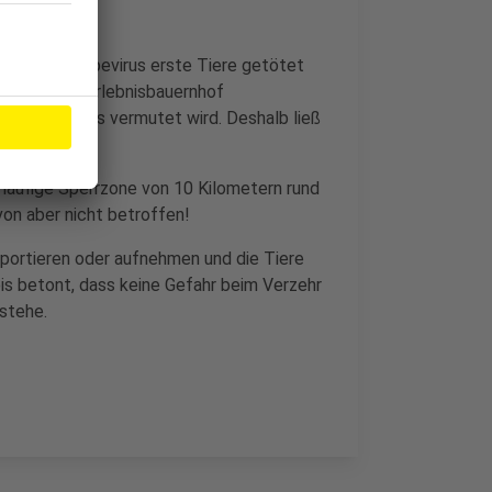
s Vogelgrippevirus erste Tiere getötet
m beliebten Erlebnisbauernhof
enen das Virus vermutet wird. Deshalb ließ
trieb töten.
rläufige Sperrzone von 10 Kilometern rund
von aber nicht betroffen!
sportieren oder aufnehmen und die Tiere
is betont, dass keine Gefahr beim Verzehr
stehe.