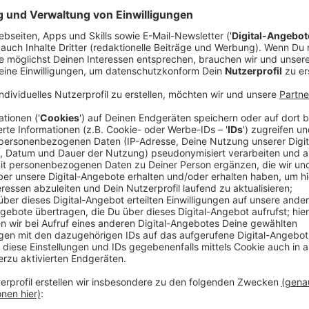
Im Kreis Euskirchen ist der erste Fall von Vogelgri
Freitag (7. November) mitteilte, hat das Friedrich-Loe
Kranich aus Zülpich-Füssenich bestätigt.
Ein weiterer Verdachtsfall aus Euskirchen wird aktue
rechnet der Kreis in den kommenden Tagen.
Anzeige
Hinweise für Geflügelhalter
Anzeige
Der Leiter des Kreis-Veterinäramts warnt Geflügelha
Ausbreitung der Vogelgrippe und ruft zu erhöhter Vor
weiteren Fällen gerechnet werden.