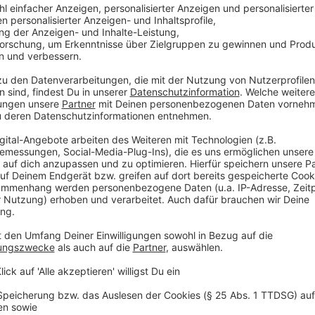
Das Veterinäramt empfiehlt allen Haltern von Geflü
um eine Einschleppung des Virus zu verhindern:
Fütterung nur an für Wildvögel unzugänglichen S
Futter, Einstreu und Geräte wildvogelsicher lage
Tränken ausschließlich mit frischem Leitungsw
Keine Speisereste, Eierschalen oder Grünfutter
Verwendung von stalleigener Kleidung und Schuh
Straßenkleidung
Regelmäßige Reinigung und Desinfektion aller 
Schadnagerbekämpfung konsequent durchführe
Quarantäne für neu zugekaufte Tiere einhalten
Zugänge zur Geflügelhaltung vor unbefugtem Be
Einrichtung von Desinfektionsmöglichkeiten an 
Eine Aufstallung von Geflügel wird dringend vom Krei
keine Pflicht. Außerdem seien alle Geflügelhalter ver
Anzeige