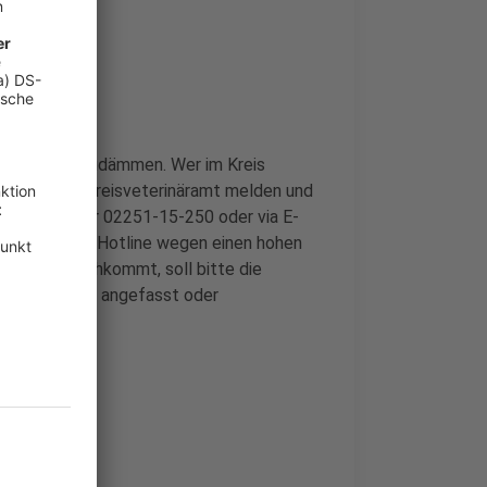
es Virus einzudämmen. Wer im Kreis
gehend dem Kreisveterinäramt melden und
r der Nummer 02251-15-250 oder via E-
reis kann die Hotline wegen einen hohen
r nicht durchkommt, soll bitte die
e dürfen nicht angefasst oder