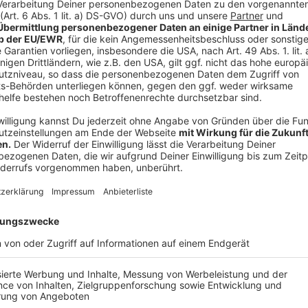
Tote Zugvögel bitte melden
Anzeige
Auch die Bevölkerung kann helfen, die Ausbreitung d
Euskirchen tote Zugvögel entdeckt, sollte dies um
dabei den genauen Fundort angeben - das geht unte
Mail
veterinaeramt@kreis-euskirchen.de
. Laut dem K
Anruferaufkommens aktuell häufiger besetzt sein. We
Möglichkeit per Mail nutzen. Wichtig: Die toten Tier
mitgenommen werden.
Anzeige
Sperrzone im Rhein-Erft-Kreis
Anzeige