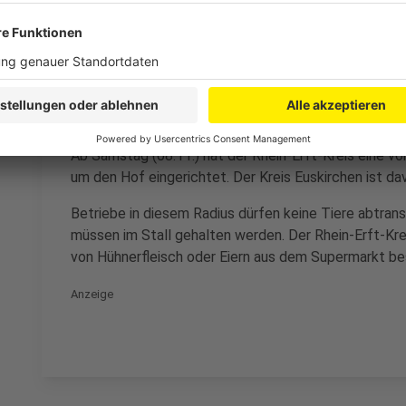
Im benachbarten Rhein-Erft-Kreis mussten wegen de
werden. Wie der Kreis mitgeteilt hat, wurden auf de
Getrudenhof in Hürth vier tote Tiere gefunden, bei d
das Veterinäramt vorsorglich 500 Hühner auf dem Be
Ab Samstag (08.11.) hat der Rhein-Erft-Kreis eine vo
um den Hof eingerichtet. Der Kreis Euskirchen ist da
Betriebe in diesem Radius dürfen keine Tiere abtran
müssen im Stall gehalten werden. Der Rhein-Erft-Kre
von Hühnerfleisch oder Eiern aus dem Supermarkt be
Anzeige