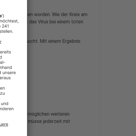
ppe nachgewiesen worden. Wie der Kreis am
ffler-Institut das Virus bei einem toten
ll noch untersucht. Mit einem Ergebnis
lter vor einer möglichen weiteren
sicht auf. Es müsse jederzeit mit