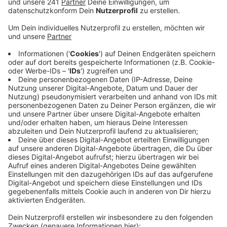
Bewohner und Pflegekräfte geimpft. Einige
hundert fehlen noch. Ursprünglich war der Plan, bis
Ende des Monats mit der ersten Runde der
Impfungen durch zu sein. Weil die Hersteller aber
nicht den Impfstoff wie zugesagt liefern konnten,
werde es jetzt wohl zwei bis drei Wochen länger
dauern, sagte ein Sprecher der Kreisverwaltung.
Von den Planungen her hätte alles bis Ende Januar
funktioniert. Da aber weniger Impfstoff als
vorgesehen geliefert wurde, werde sich alles
verzögern.
Unverändert bleibe es aber beim Start des
Impfzentrums in Nettersheim-Marmagen. Hier soll
es am 8. Februar losgehen. Die Impfbescheinigung
gilt für den jeweiligen Tag dann als Fahrkarte für
Bus- und Bahn.
Veröffentlicht:
Donnerstag, 28.01.2021 17:34