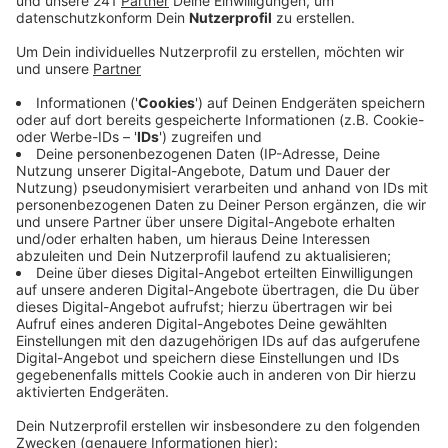
Hochrisikopatienten. In Bonn starb nach Angaben
der Stadt eine 1936 geborene Person, die auf eine
intensivmedizinische Behandlung verzichtet hatte.
Nähere Angaben machte die Stadt nicht. In Köln ist
die Zahl der Corona-Toten auf vier gestiegen. Am
Mittwoch starb eine 89-jährige Frau, die mit dem
Virus infiziert war.
Der Kreis Euskirchen meldet am Mittwoch vier
neue bestätigte Infektionen. Die Gesamtzahl der
Fälle liegt damit jetzt bei 68. Im Krankenhaus muss
im Kreis Euskirchen derzeit nur ein Patient
behandelt werden. Die Zahl der begründeten
Verdachtsfälle stieg innerhalb eines Tages von 332
auf 363.
Veröffentlicht:
Mittwoch, 25.03.2020 16:45