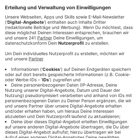
Veröffentlicht:
Freitag, 11.10.2024 11:46
Anzeige
Galerie vorzeitig abgebrochen
Anzeige
Die Open-Air-Galerie in Bad Münstereifel ist erneut zur
Zielscheibe von Dieben geworden. Mit dem Projekt
möchte die Bürgerstiftung in Bad Münstereifel
Kunstwerke von regionalen und überregionalen
Künstlern im öffentlichen Raum präsentieren. Laut der
Stiftung sind nun 14 der 30 ausgestellten Kunstwerke
gestohlen worden. Dies hat zu einem vorzeitigen
Abbruch der Ausstellung geführt. Die Bürgerstiftung