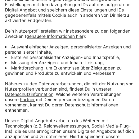
ist verärgert, da dies nicht der erste Vorfall dieser Art
ist. Bereits im Juli, während der Kirmes in Bad
Münstereifel, wurde ein Kunstwerk entwendet.
Anzeige
Verbliebene Kunstwerke werden
versteigert
Anzeige
Obwohl der Materialwert damals laut Polizei nur im
zweistelligen Bereich lag, geht es der Bürgerstiftung
um mehr als nur den finanziellen Verlust. In Anbetracht
des ehrenamtlichen Engagements, das hinter der
Ausstellung steckt, sei der Diebstahl ein Schlag ins
Gesicht. Zudem wurden auch Flyer und Werbeplanen
gestohlen, was darauf hindeutet, dass es den Tätern