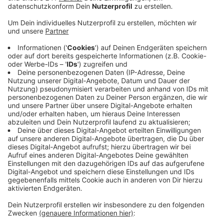
Anzeige
Offenbar ist den Einbrechern damit ein perfektes
Verbrechen gelungen. Die Unbekannten konnten mit
Schmuck, Kunstwerken, Gold und Diamanten im Wert
von über 100.000 Euro flüchten. Wohin? Unklar. Denn
eine Spur zu den Einbrechern gibt es bis heute nicht.
Die Kreispolizei Euskirchen hat ihre
Ermittlungsergebnisse – es waren umfangreiche
Spuren am Tatort gesichert worden – an die
Staatsanwaltschaft weitergegeben. Die hat
inzwischen die Ermittlungen eingestellt. Denn ein
Täter habe nicht ermittelt werden können, sagte ein
Behörden-Sprecher auf Radio Euskirchen-Nachfrage.
Anzeige