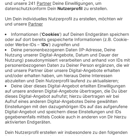
dem Sommer im Bereich Zingsheim Strohmieten
gebrannt.
Veröffentlicht:
Freitag, 04.12.2020 16:01
Anzeige
(Symbolfoto)
Meist bleib es bei geringem Schaden. Ausnahme ist
das Feuer am 25. September, bei dem außer 250
Heuballen auch eine Scheune, landwirtschaftliches
Gerät und 20 Tonnen Getreide zerstört wurden: hier
spricht die Polizei einem Sachschaden im unteren
sechsstelligen Bereich. Hinweise seien bereits
eingegangen – ob eine heiße Spur dabei ist wollen die