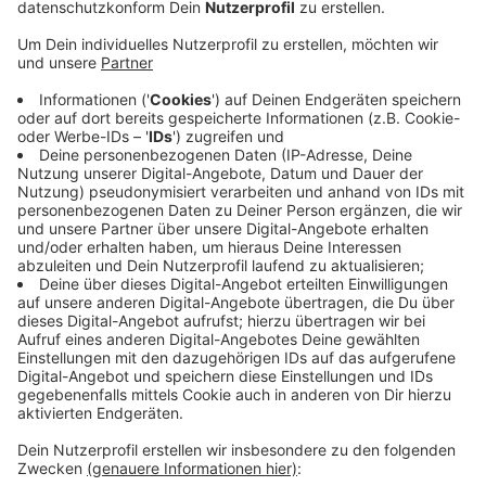
evangelischen Kirche in Hellenthal keine neuen
Ermittlungsansätze. Und damit auch nichts, was
die Staatsanwaltschaft aktuell weiter überprüfen
könnte. Sollten sich aber plötzlich neue Ansätze
ergeben, kann die Staatsanwaltschaft die
Ermittlungen jederzeit wieder aufnehmen.
Nach den anderen Bränden im Südkreis – im
Gymnasium in Schleiden und im Sägewerk in
Haperscheid – ermittelt die Staatsanwaltschaft
übrigens noch weiter. Hier werden noch Spuren
ausgewertet. Eine heiße Spur sei allerdings aktuell
nicht darunter, heißt es von der
Staatsanwaltschaft.
Veröffentlicht:
Freitag, 05.04.2019 12:34
Anzeige