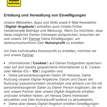
kommt von den Apothekern im Kreis Euskirchen.
Veröffentlicht:
Freitag, 17.02.2023 13:18
Anzeige
Demnach wollen zurzeit viele Bürger aus dem Kreis
helfen und Arzneimittel spenden. Das sei aber aus
mehreren Gründen schwierig. Arzneimittel müssen
speziellen gesetzlichen und pharmazeutischen
Anforderungen entsprechen und können nicht ohne
Weiteres in andere Länder transportiert werden. Für
das aufwendige Verpacken, Sortieren und Weiterleiten
fehlen Fachpersonal und Zeit. Apothekersprecher
Thomas Göbel appelliert deshalb an die Menschen im
Kreis Euskirchen, Geld an Hilfsorganisationen zu
spenden, aber keine Arzneimittel. Die Apotheker
verweisen dabei auf drei Hilfsorganisationen, die auf