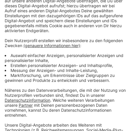
die medizinische und pharmazeutische Versorgung
spezialisiert sind. Die Einzelheiten und die Nummern
der Spendenkonten:
action medeor e.V.
Sparkasse Krefeld
IBAN: DE 78 3205 0000 0000 0099 93
BIC: SPKRDE33
Projekt: „Nothilfe Erdbeben Türkei und Syrien“
Apotheker ohne Grenzen Deutschland e.V.
Deutsche Apotheker- und Ärztebank
BLZ: 300 606 01