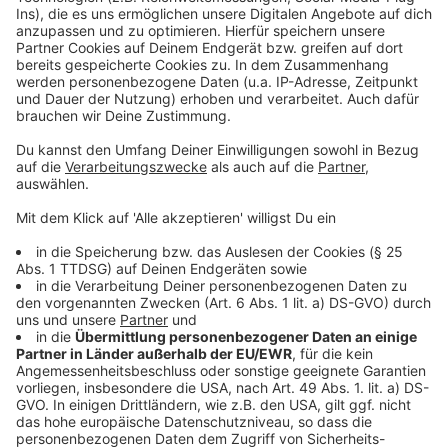
IBAN: DE 88 3006 0601 0005 0775 91
BIC: DAAEDEDDXXX
Betreff: Erdbeben Türkei/Syrien
APOTHEKER HELFEN e.V.
Deutsche Apotheker- und Ärztebank
IBAN: DE02 3006 0601 0004 7937 65
Stichwort „Erdbeben“
Anzeige