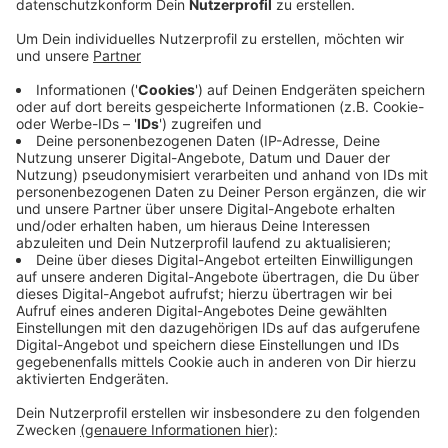
sich die Verantwortlichen auf ein Konzept
geeinigt. Bereits bekannt wurde, dass die
Warenhauskette 62 der insgesamt 172 Filialen
schließen wird. Für Freitagnittag ist eine
Telefonkonferenz angesetzt. Dann soll zwischen
Betriebsräten und Geschäftsführung besprochen
werden, welche Filialen schließen müssen, wo
Arbeitsplätze wegfallen und welche Filialen
erhalten bleiben. Die Häuser, denen das Ende des
Betriebs bevorsteht, werden die Mitarbeiter am
Nachmittag über das weitere Vorgehen
informieren, heißt es. Die Euskirchener Kaufhof-
Filiale gibt es seit über 40 Jahren.
Veröffentlicht:
Freitag, 19.06.2020 10:55
Anzeige