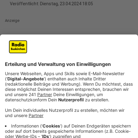
Veröffentlicht:
Dienstag, 23.04.2024 18:05
Anzeige
Zum Termin hat Nordrhein-Westfalens Innenminister
Herbert Reul persönlich geladen. Noch befindet sich
das International Police Cooperation Center (IPCC) im
Aufbau, aber schon vor dem offiziellen
Start der
Fußball-Europameisterschaft in Deutschland
ist
Einzugstermin. Denn hier kommt alles zusammen, was
das Thema Sicherheit rund um die EM angeht.
Anzeige
Anzeige