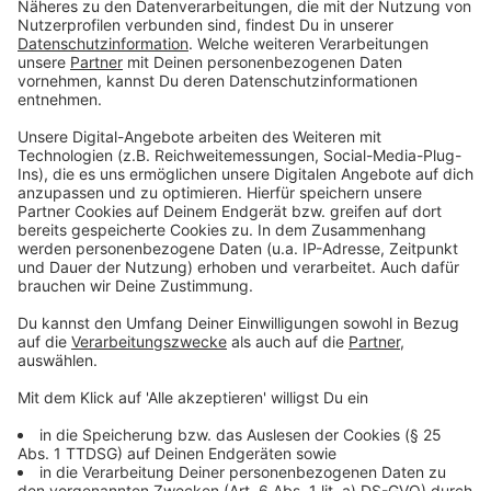
Innenministerkonferenz beschlossen. Von zehn
Spielorten liegen alleine vier in NRW (Dortmund,
Düsseldorf, Gelsenkirchen und Köln).
Anzeige
NRW-Innenminister Reul vor Ort
Anzeige
Vier Monate wurde die Aula des Polizei-
Bildungszentrums in Neuss in das IPCC umgebaut.
Insgesamt wurden fünf Kilometer Kabel neu verlegt.
„Vorher hat es hier nur vier Steckdosen gegeben“
,
sagt IPCC-Chef Oliver Strudthoff.