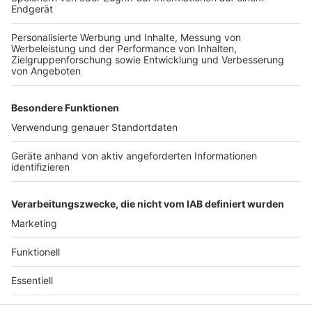
Bundesinnenministerin Nancy Faeser hatte kürzlich
angekündigt
, dass das Thema Sicherheit oberste
Priorität bei der Fußball-EM habe. "Wir werden die
Fußball-Europameisterschaft zu einem sicheren
Turnier machen - für alle in unserem Land und für
unsere Gäste aus der ganzen Welt", sagte sie.
Autoren: Joachim Schultheis & Lennart Wehmeier
Anzeige
Anzeige
Anzeige