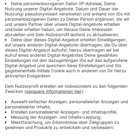
Das ist das IPCC
Anzeige
Die Europameisterschaft in Deutschland wird vom 14.
Juni bis 14. Juli ausgetragen. Und weil die Lage vor
dem Start schon als "angespannt" gilt, setzen
Verantwortliche auf das IPCC in Neuss. Dort sollen
während der EM unter der Leitung von NRW wichtige
polizeiliche Informationen zu den Spielen gesammelt,
bewertet und gesteuert werden. Ziel ist nach Angaben
des
Innenministeriums
ein bestmöglicher Austausch
von Informationen aus ganz Deutschland. Dafür sollen
dort während des Turniers nicht nur Polizistinnen und
Polizisten aus dem gesamten Bundesgebiet, sondern
auch ausländische Beamtinnen und Beamte aus
Teilnehmerländern zum Einsatz kommen. Dass NRW
das Lagezentrum steuert, hatte die