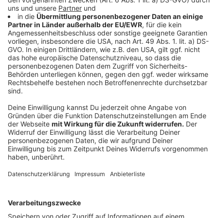
Es gibt 130 Arbeitsplätze, die nach verschiedenen
Farben und Aufgabenbereichen aufgeteilt sind. So
viele Mitarbeiter besetzen jeweils eine Schicht.
Insgesamt sind es rund 600. Der Großteil sind
Polizeikräfte aus NRW, anderen Bundesländern und
auch von der Bundespolizei. Mit dabei sind aber auch
Experten aus Bundessicherheitsbörden wie
beispielsweise dem Bundesnachrichtendienst oder der
Cybersicherheitsbehörde. Dazu gehören auch über 200
internationale Kräfte. Bund und Länder arbeiten in
Neuss zusammen.
Anzeige
Sicherheit bei der EM 2024 oberste Priorität
Anzeige