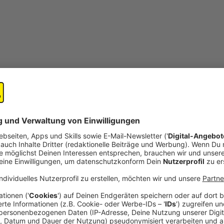
open_in_new
Teilen:
Elvis Eifel - "GGL-Tasche"
Shoppen, oder wie es im Moment heißt: "Amazon u
auch sehr gerne. Besonders haben es ihr Taschen
"gesnackt" und wartet auf den Paketboten. Und
Veröffentlicht:
Donnerstag, 25.02.2021 03:15
Anzeige