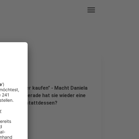
menu
nd Ebay leer kaufen" - Macht Daniela
 angetan. Gerade hat sie wieder eine
 wer kommt stattdessen?