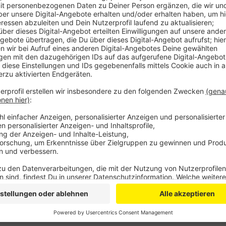
Comedy
Elvis Eifel - "GGL-Tasche"
Anzeige
Anzeige