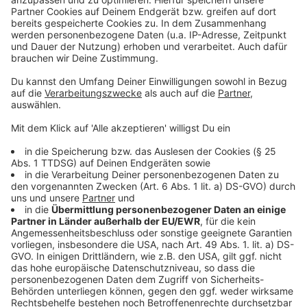
dabei ergangen ist und wobei er selbst mal ins
Schleudern gekommen ist. Viel Spaß beim Zuhören und
bitte nicht erschrecken, wenn dabei das Telefon
klingelt. Es muss ja nicht unbedingt Elvis Eifel dran
sein.
Anzeige
Anzeige
Anzeige
Anzeige