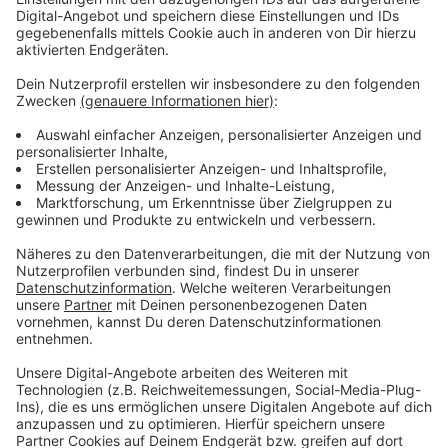
Anzeige
Vorstellen brauchen wir ihn euch nicht. Seit 2003
treibt Jürgen Bangert nun als "Elvis Eifel" seine Späße
am Telefon mit seinen Hörerinnen und Hörern im Radio.
Aber selbst seine 'Opfer' müssen am Ende mit lachen -
wenn auch nicht immer. Und weil ihr nicht genug von
ihm bekommen könnt, ist Elvis nun unter die Podcaster
gegangen. Somit steht euch Elvis rund um die Uhr zur
Verfügung. Hier bekommt Ihr außerdem den
"Directors-Cut" - die Original-Telefonate in längerer
Version. Elvis wird sich mit Kollegen und ehemaligen
"Opfern" über die Telefonate aus den letzten zwei
Jahrzehnten unterhalten. Wir erfahren auch, wie es ihm
dabei ergangen ist und wobei er selbst mal ins
Schleudern gekommen ist. Viel Spaß beim Zuhören und