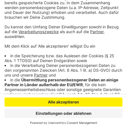
bitte nicht erschrecken, wenn dabei das Telefon
klingelt. Es muss ja nicht unbedingt Elvis Eifel dran
sein.
Anzeige
Anzeige
Anzeige
Anzeige