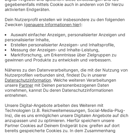
Anzeige
Vorstellen brauchen wir ihn euch nicht. Seit 2003
treibt Jürgen Bangert nun als "Elvis Eifel" seine Späße
am Telefon mit seinen Hörerinnen und Hörern im Radio.
Aber selbst seine 'Opfer' müssen am Ende mit lachen -
wenn auch nicht immer. Und weil Elvis das noch viele
Jahre weitermachen möchte, benötigt er eure
Unterstützung. Ihr habt gerade jemanden im Kopf, dem
mal ein Streich gespielt werden sollte? Dann nutzt
das Formular und tretet mit Elvis direkt in Kontakt! Er
freut sich auf jede neue Nachricht.
Anzeige