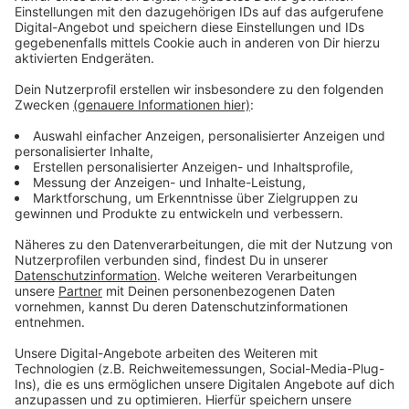
Anzeige
Vorstellen brauchen wir ihn euch nicht. Seit 2003
treibt Jürgen Bangert nun als "Elvis Eifel" seine Späße
am Telefon mit seinen Hörerinnen und Hörern im Radio.
Aber selbst seine 'Opfer' müssen am Ende mit lachen -
wenn auch nicht immer. Und weil ihr nicht genug von
ihm bekommen könnt, ist Elvis nun unter die Podcaster
gegangen. Somit steht euch Elvis rund um die Uhr zur
Verfügung. Hier bekommt Ihr außerdem den
"Directors-Cut" - die Original-Telefonate in längerer
Version. Elvis wird sich mit Kollegen und ehemaligen
"Opfern" über die Telefonate aus den letzten zwei
Jahrzehnten unterhalten. Wir erfahren auch, wie es ihm
dabei ergangen ist und wobei er selbst mal ins
Schleudern gekommen ist. Viel Spaß beim Zuhören und