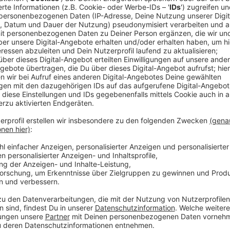
Comedy
Elvis Eifel - Der Podcast: "Ho
Anzeige
Anzeige
Vorstellen brauchen wir ihn euch nicht. Seit 2003 trei
seine Späße am Telefon mit seinen Hörerinnen und Hö
müssen am Ende mit lachen - wenn auch nicht immer. 
bekommen könnt, ist Elvis nun unter die Podcaster 
die Uhr zur Verfügung. Hier bekommt Ihr außerdem den