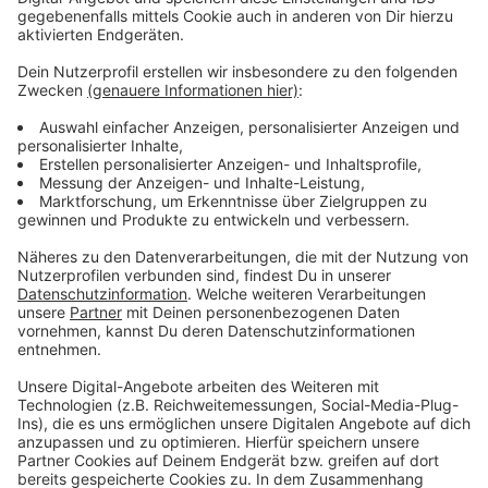
Anzeige
Vorstellen brauchen wir ihn euch nicht. Seit 2003
treibt Jürgen Bangert nun als "Elvis Eifel" seine Späße
am Telefon mit seinen Hörerinnen und Hörern im Radio.
Aber selbst seine 'Opfer' müssen am Ende mit lachen -
wenn auch nicht immer. Und weil Elvis das noch viele
Jahre weitermachen möchte, benötigt er eure
Unterstützung. Ihr habt gerade jemanden im Kopf, dem
mal ein Streich gespielt werden sollte? Dann nutzt
das Formular und tretet mit Elvis direkt in Kontakt! Er
freut sich auf jede neue Nachricht.
Anzeige