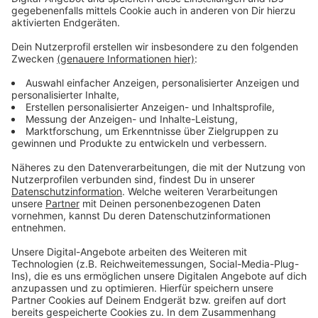
Anzeige
Vorstellen brauchen wir ihn euch nicht. Seit 2003
treibt Jürgen Bangert nun als "Elvis Eifel" seine Späße
am Telefon mit seinen Hörerinnen und Hörern im Radio.
Aber selbst seine 'Opfer' müssen am Ende mit lachen -
wenn auch nicht immer. Und weil Elvis das noch viele
Jahre weitermachen möchte, benötigt er eure
Unterstützung. Ihr habt gerade jemanden im Kopf, dem
mal ein Streich gespielt werden sollte? Dann nutzt
das Formular und tretet mit Elvis direkt in Kontakt! Er
freut sich auf jede neue Nachricht.
Anzeige