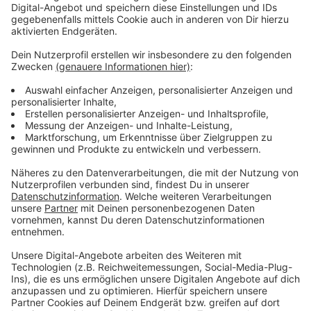
Vorstellen brauchen wir ihn euch nicht. Seit 2003
treibt Jürgen Bangert nun als "Elvis Eifel" seine Späße
am Telefon mit seinen Hörerinnen und Hörern im Radio.
Aber selbst seine 'Opfer' müssen am Ende mit lachen -
wenn auch nicht immer. Und weil ihr nicht genug von
ihm bekommen könnt, ist Elvis nun unter die Podcaster
gegangen. Somit steht euch Elvis rund um die Uhr zur
Verfügung. Hier bekommt Ihr außerdem den
"Directors-Cut" - die Original-Telefonate in längerer
Version. Elvis wird sich mit Kollegen und ehemaligen
"Opfern" über die Telefonate aus den letzten zwei
Jahrzehnten unterhalten. Wir erfahren auch, wie es ihm
dabei ergangen ist und wobei er selbst mal ins
Schleudern gekommen ist. Viel Spaß beim Zuhören und
bitte nicht erschrecken, wenn dabei das Telefon
klingelt. Es muss ja nicht unbedingt Elvis Eifel dran
sein.