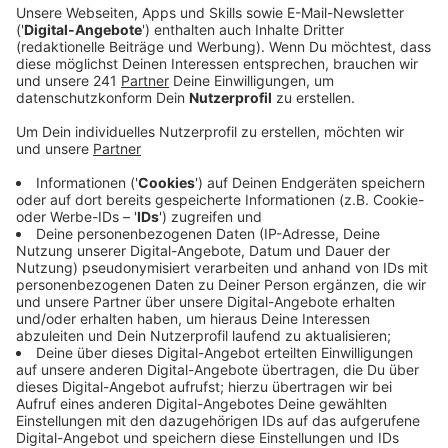
"Brightes Blue" heißt das neue Album, dass am 17. Juli
2020 erscheint. Album Nummer vier für die
Engländerin, die dazu auf ihrem Instagram-Kanal
schrieb. "Ich fand eine Art Erleuchtung darin, schlechte
Laune zu haben (feeling blue)... Ich hatte noch nie
zuvor bemerkt, dass Traurigkeit und Einsamkeit in
etwas Mächtiges verwandelt werden kann." "Power"
war dabei der erste Song, den sie auf dem neuen
Album haben wollte. „Das war das erste Lied, von dem
ich wusste, dass es auf meinem vierten Album sein
würde. (...) Körperliche und flüchtige Verbindungen zu
anderen müssen nicht jedes Mal tief und
bedeutungsvoll sein, aber man muss wissen, worauf
man sich einlässt." Wir lassen uns im besten Mix
erstmal auf Ellie Gouldings "Power" ein.
Anzeige