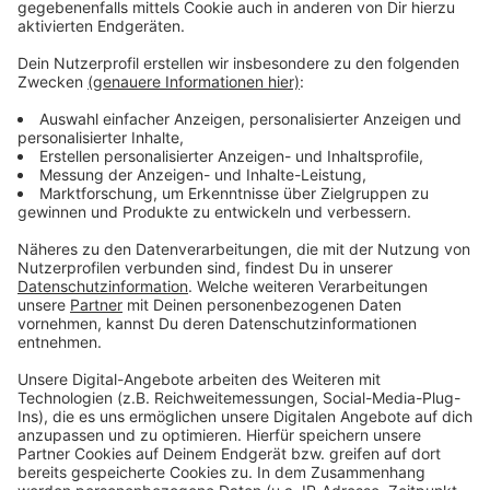
Wir benötigen Ihre
Zustimmung, um den YouTube
Video-Service zu laden!
Wir verwenden einen Service eines
Drittanbieters, um Videoinhalte
einzubetten. Dieser Service kann
Daten zu Ihren Aktivitäten
sammeln. Bitte lesen Sie die
Details durch und stimmen Sie der
Nutzung des Service zu, um dieses
Video anzusehen.
Mehr Informationen
Ellie Goulding - Power
Akzeptieren
Anzeige
powered by
Usercentrics Consent