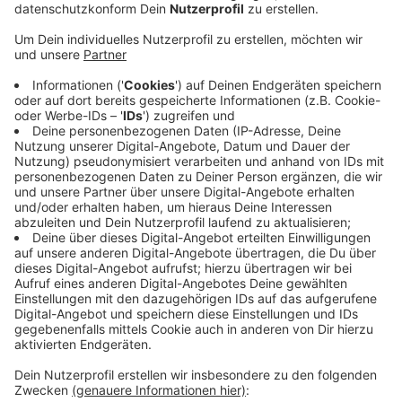
Anzeige
Ab Donnerstag (14.11.24) kann der Wintersport in der
Euskirchener City wieder gespielt werden.
Weil die Nachfrage vergangenes Jahr so hoch war, hat
das Stadtmarketing eine zweite Bahn angeschafft.
Die zwei Bahnen haben bis Jahresende geöffnet.
Die Verantwortlichen sprechen von einem
klimafreundlichen Teamsport. Denn es handelt sich um
Kunsteisbahnen, die weder Strom noch Wasser
brauchen. Die Eisstockbahnen am Gardebrunnen haben
täglich ab 14 Uhr geöffnet. Noch mehr Informationen
dazu findet ihr
hier
.
Anzeige