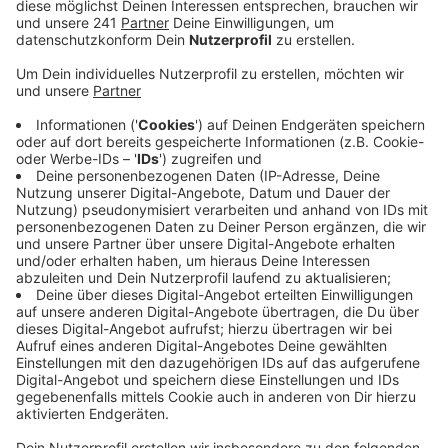
Eisstockbahn hat die Stadt Euskirchen die
Öffnungszeiten ausgeweitet.
Veröffentlicht:
Mittwoch, 29.11.2023 07:44
Anzeige
Ab sofort – also schon ab Mittwoch (29.11.) – hat die
Eisstockbahn auf dem Alten Markt auch mittwochs
geöffnet. Allerdings sind auch hier vorherige
Reservierungen nötig.
Insgesamt gab es im
Buchungssystem 123 freie Slots zum
Eisstockschießen, hat die Stadt auf Radio Euskirchen
Anfrage mitgeteilt. 118 davon seien gebucht. Jetzt
seien weitere 30 Slots dazugekommen. Von denen
seien auch bereits drei gebucht.
Die Eisstockbahn hat die Stadt Euskirchen erstmals in