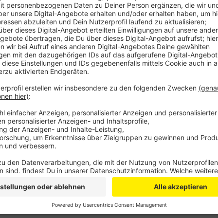
Befragt wurden die Händler zu ihren Geschäften ru
zeige sich auch hier, dass das Weihnachtsgeschäft ni
heißt es vom Verband. Kundenfrequenzen sowie Ums
weit unter dem Niveau von 2019. Auch im Vergleich 
etwas schlechter ab. Nur rund jeder vierte befragte
Umsätzen als vor einem Jahr berichtet. Bei jedem dri
geringer. Der Verband sieht in den Ergebnissen einen 
Einzelhandel nach wie vor in einer Krise befindet.
Anzeige