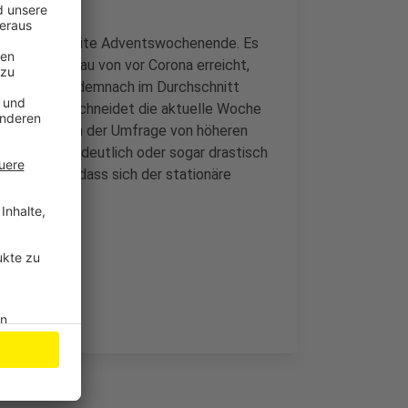
nd um das zweite Adventswochenende. Es
cht das Niveau von vor Corona erreicht,
ätze liegen demnach im Durchschnitt
zum Vorjahr schneidet die aktuelle Woche
 Händler hat in der Umfrage von höheren
tten sind sie deutlich oder sogar drastisch
Beleg dafür, dass sich der stationäre