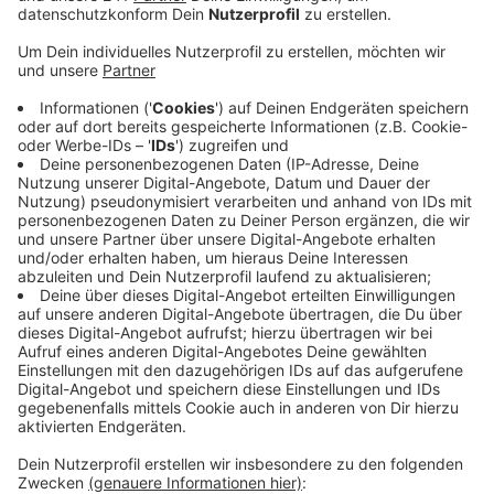
Anzeige
Wie die Polizei herausgefunden hat, haben die
Einbrecher ein Fenster im Drive-In aufgehebelt. Dann
haben sie versucht, einen Tresor zu öffnen. Doch sie
konnten weder den Tresor stehlen, noch das Geld.
Auch sonst haben die Täter nichts geklaut.
Einen der gesuchten Einbrecher beschreibt die
Euskirchener Polizei als hell gekleidet, mit Kapuze
über dem Kopf. Er soll schwarze Handschuhe getragen
haben. Die Polizei fragt jetzt, wer den Einbruch in der
Nacht zum Samstag am Georges-Girard-Ring in
Mechernich gesehen hat? Das war gegen 2:30 Uhr am
Samstagmorgen.
Anzeige