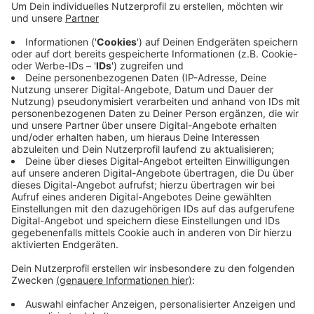
daraufhin mit einem Laptop, Kleingeld und
Tankgutscheinen. Als die Polizei kurze Zeit später
vor Ort war, staunten die Beamten. Denn der
mutmaßliche Einbrecher war wieder auf der Straße
vor dem Haus. Die Polizei nahm ihn sofort fest.
Warum er zurückgekommen ist, sei noch unklar,
sagte ein Polizeisprecher.
Veröffentlicht:
Dienstag, 28.04.2020 06:27
Anzeige
Anzeige