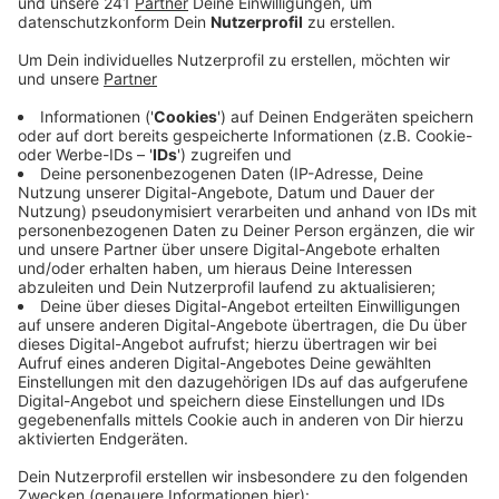
Veröffentlicht:
Montag, 19.12.2022 16:46
Anzeige
Daraufhin ging der Mann ins Erdgeschoss und
schaltete die Außenbeleuchtung ein. Danach wurde es
still. Anschließend stellte die Polizei Hebelspuren an
der Eingangstür fest.
Mehr Glück hatten Einbrecher offenbar bei einer Firma
an der Oderstraße in Euskirchen. Dort stellten Beamte
gestern gegen elf Uhr abends einen Einbruch fest und
durchsuchten das Gebäude. Einbrecher fanden sie
dabei aber nicht mehr – nur noch einen
aufgebrochenen Tresor in den Büroräumen. Die
Kriminalpolizei sicherte Spuren, jetzt laufen die
Ermittlungen.