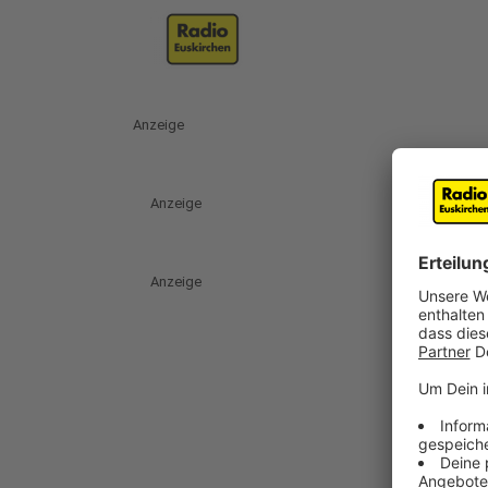
Anzeige
Anzeige
Anzeige