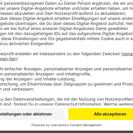
Anzeige
In einem Kindergarten in Kommern-Süd und auch in ei
demnach jeweils einen Laptop und Bargeld. Dabei wu
Kindergartens aufgehebelt. In Sötenich ein Fenster.
Roggendorf wurde auch versucht ein Fenster aufzuh
Unbekannte in die Gesamtschule in Nettersheim ein
und mehrere Schließfächer aufgebrochen. In Netter
Geräte und Bargeld aus einem Kindergarten gestohlen
von Freitag und Samstag begangen.
Anzeige