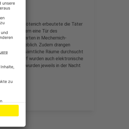
nem in Kall-Sötenich erbeutete die Täter
rde in Kommern eine Tür des
 Beim Kindergarten in Mechernich-
ebeln – vergeblich. Zudem drangen
. Hier wurden sämtliche Räume durchsucht
sheim-Tondorf wurden auch elektronische
. Die Taten wurden jeweils in der Nacht