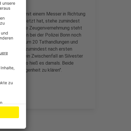
eimer Straße mit einem Messer in Richtung
bar nicht verletzt hat, stehe zumindest
e entscheidende Zeugenvernehmung steht
 Hierzu laufen bei der Polizei Bonn noch
esamt geht es um 20 Tathandlungen und
n oder sagen zumindest nach ersten
r offenbar ein Zwischenfall an Silvester
aben soll - so hieß es damals. Beide
m die Angelegenheit zu klären".