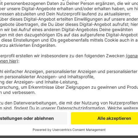
Der Beschuldigte soll vor einem Jahr auf der Roitzh
eines anderen gestochen haben. Da er ihn aber offen
der versuchte Totschlag als Vorwurf im Raum. Ein
noch aus, sagt der Sprecher der Staatsanwaltschaft.
Ermittlungen. Die Akte ist ziemlich dick. Denn insg
etwa 40 Beteiligten. Doch viele von ihnen Schweige
Aussagen vor Ort inzwischen nichts mehr. Auslöser wa
als eine Gruppe eine andere mit Böllern beschossen h
Seiten hätten sich danach für Neujahr verabredet, "u
Anzeige