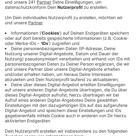
Go.Rheinland.
Veröffentlicht:
Freitag, 03.11.2023 12:09
Anzeige
Demnach gehe DB Regio davon aus, dass sie erst Ende
2024 den Gesamtbetrieb zwischen Kall und Gerolstein
wieder aufnehmen kann. Bisher hatte die Deutsche
Bahn selbst vom 2. Quartal 2024 gesprochen. Eine
Bahnsprecherin konnte auf Radio Euskirchen
Nachfrage den neuen Termin nicht bestätigen. Sie hat
für kommende Woche (KW 45) neue Informationen
zum Wiederaufbau der Strecke angekündigt. Zwischen
Kall und Gerolstein läuft nach der Flutkatastrophe vor
über zwei Jahren noch der Wiederaufbau. In den
nächsten Monaten will die Bahn außerdem mit den
Arbeiten zur Elektrifizierung der Bahnstrecken im Kreis