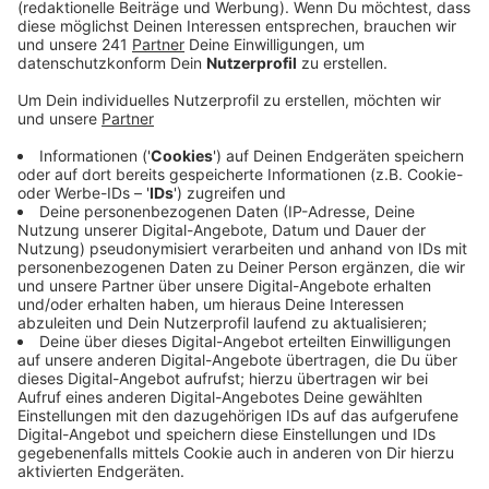
aufgegeben.
Veröffentlicht:
Mittwoch, 11.09.2024 17:24
Anzeige
Doch bisher hat die Stadt keinen Investor gefunden -
Interessenten sind wieder abgesprungen. Die Politik
hat im zuständigen Ausschuss über das Thema
gesprochen. Das größte Problem aus Sicht der Stadt:
Keine Investoren, kein Geld. Und das Geld aus diesem
Bauprojekt wollte die Stadt eigentlich nutzen, um das
Wälschbachstadion in Kommern zu erweitern, damit
die TuS Mechernich und der VfL Kommern hier künftig
gemeinsam trainieren und spielen können. Neben dem
Problem der fehlenden Investoren kommen noch
rechtliche Probleme bei der Bezirksregierung. Es ist
noch zu klären, ob aus dem Eifelstadion überhaupt