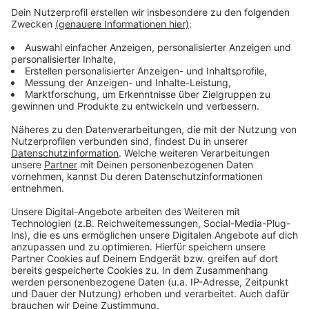
Bauland werden kann. Die TuS Mechernich bleibt so
erstmal ein Sportverein ohne echte Heimat. Die Spiele
finden im Moment vor allem auf dem Rasenplatz am
Schulzentrum statt. Die Stadt soll jetzt alle Daten
und Fakten zu dem Thema zusammentragen und sich
auch mit möglichen Alternativen auseinandersetzen.
Dazu zählt auch, dass aus dem Eifelstadion kein
Bauland wird und es weiterhin ein Stadion bleibt.
Anzeige
Anzeige
Anzeige