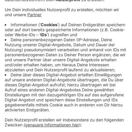
Anzeige
Damit das Ehrenamt im Kreis besser sichtbar wird und
sich noch mehr Menschen beteiligen können, gibt es
jetzt zwei neue Angebote. Die Ehrenamtsbörse und
das Ehrenamtsregister. Die Börse ist eine
Onlineplattform für alle, die ein Ehrenamt suchen oder
für ihr Projekt noch Unterstützung brauchen. Das
Register bietet eine Onlineübersicht über die vielen
Initiativen, die sich im Kreis ehrenamtlich einsetzen.
Ziel ist es, ein möglichst vollständiges Bild aller
Projekte im Kreis zu erhalten. Einen Link zu beiden
Angeboten findet ihr
hier
.
Anzeige