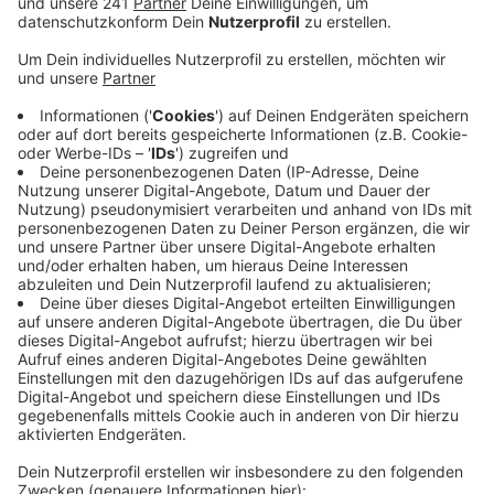
Mischlingshund haben.
Veröffentlicht:
Donnerstag, 01.02.2024 08:55
Anzeige
Die haben sie offenbar während der Corona-Zeit
angeschafft, denn sie argumentieren, dass es in der
Pandemie notwendig gewesen sei, zwei Hunde zu
halten, um fehlende Sozialkontakte auszugleichen. Der
Bundesgesundheitsminister habe die Anschaffung
eines Hundes empfohlen, deswegen sei es
verfassungswidrig, Hundesteuer dafür zu erheben.
Außerdem, so das Ehepaar, hätten sie die Hunde aus
einem Tierheim genommen und den Staat so finanziell
entlastet. Bei der Gerichtsverhandlung geht es
übrigens um einen Betrag von 228 Euro – also die
Hundesteuer für das Jahr 2021.