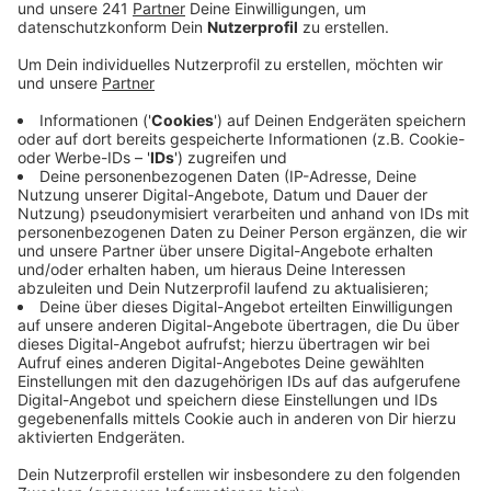
Veröffentlicht:
Mittwoch, 14.09.2022 08:52
Anzeige
Das Ziel der E-Regio ist es, bis zum Jahr 2035 - also in
13 Jahren - alle Kunden zu 100 Prozent mit Ökostrom
zu versorgen. Mit den vier neuen Windrädern
verdoppelt die E-Regio ihre aktuelle Erzeugermenge,
teilt das Unternehmen mit. Die Blankenheimer Anlage
erzeugt Strom für 13.000 Haushalte. Damit ist
Blankenheim selbst mit seinen 8.500 Einwohnern
komplett mit Ökostrom versorgt und kann den
Überschuss abgeben. Die Gemeinde plant, im nächsten
Jahr zu 10 Prozent Miteigentümerin der Windräder zu
werden. Gewinne durch den Stromverkauf sollen dann
in den Städtischen Haushalt fließen. Neben den Öko-
Strom-Zielen hat die E-Regio angekündigt, bis zum
Jahr 2045 auch Wärme ausschließlich aus