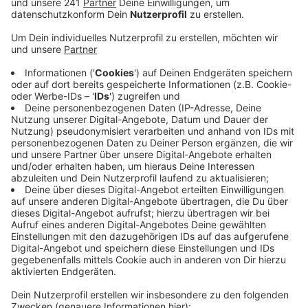
Anzeige
Die Polizei ermittelt dort gegen einen 33-jährigen
Mann. Er soll im Zusammenhang mit dem Polizisten-
Mord im rheinland-pfälzischen Kusel Hass im Netz
verbreitet haben. Die Polizei hat das Handy des
Mannes sichergestellt.
Bei dem bundesweiten Aktionstag haben Beamte in
NRW neun Gebäude durchsucht und drei Menschen
vernommen.
Am Mittwochvormittag hat das Landgericht
Kaiserslautern den Mörder der beiden Polizisten zu
lebenslanger Haft verurteilt. Das Gericht stellte
zudem die besondere Schwere der Schuld fest. Die
Tat hatte Ende Januar bundesweites Aufsehen erregt.