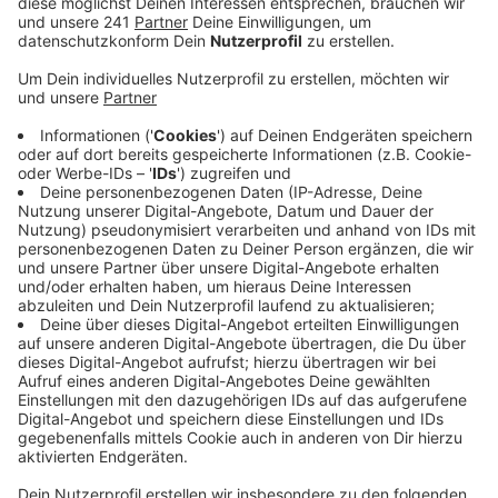
Mit normalerweise rund 300 Spendern ist es einer
der größten Blutspendetermine im Kreis
Euskirchen. Weil durch die Corona-
Einschränkungen viele andere Termine ausfallen,
sei eine hohe Teilnehmerzahl bei diesem Termin
nun besonders wichtig.
Für den Termin gibt es erstmals die Möglichkeit,
online einen Termin zu reservieren, um unnötige
Wartezeiten zu verhindern. Davon haben bislang
150 Menschen Gebrauch gemacht. Möglich ist
aber auch eine Spende ohne Reservierung.
Der Bedarf an Blutkonserven ist nach einem Tief
zu Beginn der Corona-Krise wieder stark
angestiegen, heißt es vom DRK.
Infos zum Blutspendetermin gibt es unter
https://www.blutspendedienst-
west.de/blutspendetermine/termine/145756?