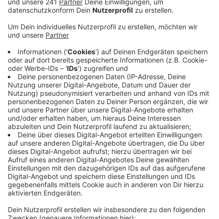
Anzeige
Am Infoschalter der Zulassung kann sich jeder ein
Ticket holen. Das heißt, wer früh da ist, kommt schnell
dran. Es geht der Reihe nach und um 16 Uhr gibt’s die
letzten Tickets.
Wer heute kein Ticket mehr bekommt oder keine Zeit
hat, der hat trotzdem die Möglichkeit sich persönlich
ein Ticket abzuholen, und zwar nächste Woche
Mittwoch. Die Kreisverwaltung will solche Aktionen
auch in der Zukunft beibehalten – Details sind aber
noch nicht bekannt.
Die Zulassungsstelle in Schleiden macht bei den
Aktionstagen übrigens nicht mit. Da muss online ein
Termin vereinbart werden.