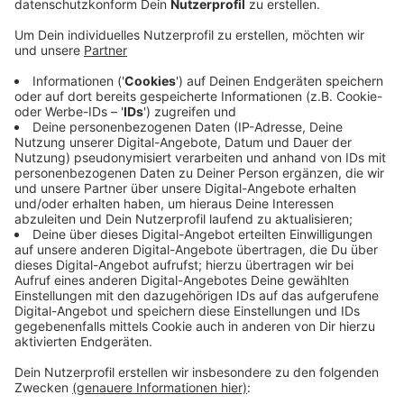
dabei in der Stadt Euskirchen. In Kall sind es vier
Fälle und in den anderen Städte und Gemeinden im
Kreis Euskirchen gibt es maximal zwei akute
Corona-Erkrankungen. Nettersheim und Dahlem
sind weiter coronafrei.
Veröffentlicht:
Freitag, 18.06.2021 17:09
Anzeige
In den vergangenen 24 Stunden sind dem
Gesundheitsamt im Kreis Euskirchen insgesamt zwei
Neuinfektionen gemeldet worden. Die Inzidenz ist laut
RKI trotzdem leicht gestiegen und liegt am Freitag bei
9,3.
Anzeige