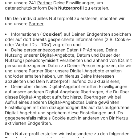
Anzeige
Die Polizei geht von einem Abbiegeunfall aus. Zwei
Autos sind dabei frontal zusammengestoßen. Drei
Menschen wurden verletzt. Fotos zeigen, dass
Autoteile im ganzen Kreuzungsbereich verteilt lagen.
Ebenfalls auf der B477 – diesmal aber bei Vettweiß -
gab es einige Stunden vorher schon einen
Auffahrunfall von drei Motorradfahrern. Einer von ihnen
wurde schwer verletzt und kam ins Krankenhaus.
Auch in der Rureifel hat es am Wochenende einen
schweren Unfall gegeben. Auf der Panoramastraße
von Schmitt Richtung Vossenack ist ein
Motorradfahrer gestürzt. Er ist laut Polizei in einen
Waldweg und dort in zwei geparkte Motorräder
gerutscht. Dabei hat sich der Fahrer schwer verletzt.