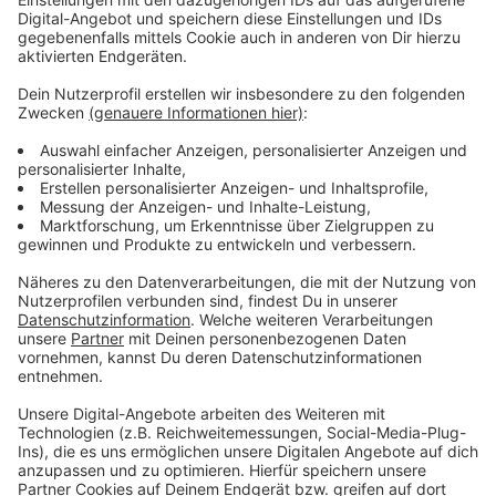
IP heute ein Museum, das sich in seiner
Dauerausstellung mit jungen Männern befasst, die hier
- zur NS Zeit - zum Führungskräfte Nachwuchs
ausgebildet wurden. 2012 wurden hier Szenen für den
Mehrteiler „Das Adlon“ gedreht. Weiterer Tipp: Der
über 300km lange Eifelsteig bietet eine Wanderung
zwischen Aachen und Trier.
Mehr Infos hier
oder
hier
!
Anzeige
Dresden in der Wahner Heide
Anzeige