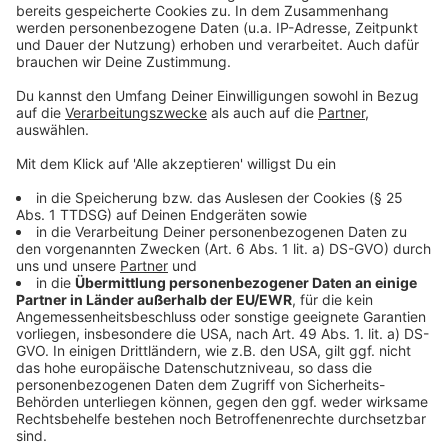
2006 dreht das ZDF den Zweiteiler-Kriegsfilm
„Dresden“. Als Kulisse dient u.a. die ehemalige
belgische Kaserne in Troisdorf in der Wahner Heide –
bekannt als Camp Spich. Heute gibt es hier den
Gastrobetrieb „Zur Heide“. Ein Mix aus Eventlocation,
Cafe und Biergarten.
Mehr Infos hier!
Anzeige
New York in Windeck
Anzeige
Für den Film „Hannah Arendt“ suchte die Filmcrew
einen Ort, der an eine verqualmte Bar erinnerte. New