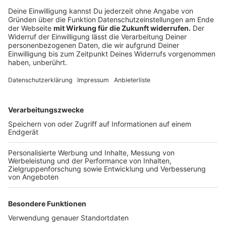
York Style der 60er Jahre. Fündig wurde man in
Windeck Dattenfeld. Hier liegt direkt an der Straße
„Bikers Rast Dattenfeld“. Ein paar Cadillacs wurden vor
der Location geparkt und perfekt war die Illusion. Die
Cadillacs sind nicht mehr da aber die Location wartet
auf euren Besuch. Allerdings erst wieder ab dem
15.März.
Mehr Infos hier!
Anzeige
Buchtipp:
Anzeige
Im Emons Verlag ist das Buch „111 Drehorte