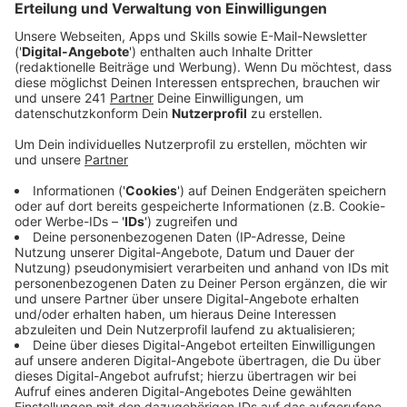
Ochsenknecht. 2013 wurde hier auch „Pinocchio“ mit
Mario Adorf gedreht. Die Burg kann man nur von außen
besichtigen aber nicht weit weg befindet sich das
„Gemünder Brauhaus“ wo u.a. frisches Eifeler Bier
gezapft wird.
Mehr Infos hier!
Anzeige
Vogelsang in Schleiden
Anzeige
Im Nationalpark Eifel liegt Vogelsang IP
(Internationaler Platz). Ein geschichtsträchtiger Ort.
Einst Herberge von Nationalsozialisten ist Vogelsang