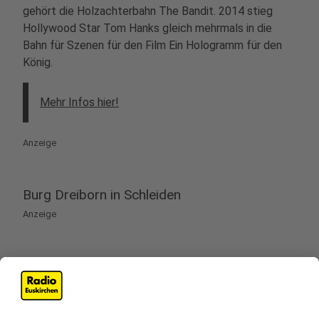
gehört die Holzachterbahn The Bandit. 2014 stieg
Hollywood Star Tom Hanks gleich mehrmals in die
Bahn für Szenen für den Film Ein Hologramm für den
König.
Mehr Infos hier!
Anzeige
Burg Dreiborn in Schleiden
Anzeige
Die Burg Dreiborn ist eine denkmalgeschützte
Burganlage in der Nähe von Schleiden. Die Burg wurde
2004 zum Drehort für die Kinoproduktion „Die
Bluthochzeit“ mit Armin Rohde und Uwe