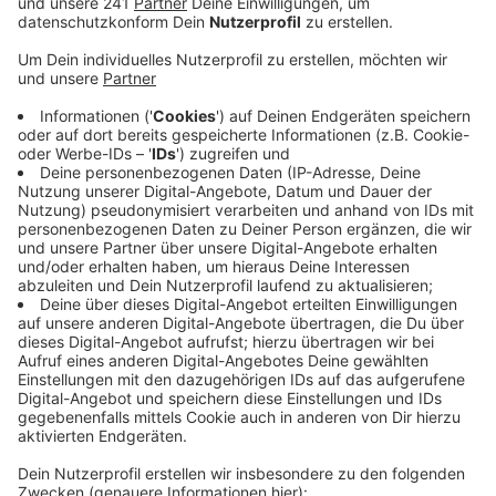
Veröffentlicht:
Donnerstag, 02.07.2026 08:21
Anzeige
Die Initiative verweist darauf, dass sich nach eigenen
Angaben mehr als 70 Prozent der wahlberechtigten
Glehner gegen die Windräder ausgesprochen hätten
und mehr als 4.000 Einwendungen gegen die Pläne
eingegangen seien. Sie fordert deshalb, rechtliche
Schritte gegen den Regionalplan zu prüfen und
gemeinsam mit anderen betroffenen Kommunen aktiv
zu werden. Laut Stadtverwaltung sind ihre
Einflussmöglichkeiten durch die aktuellen gesetzlichen
Vorgaben aber stark eingeschränkt. Trotzdem soll
jetzt geprüft werden, ob ein juristisches Vorgehen
gegen die Planungen überhaupt Aussicht auf Erfolg
hätte.