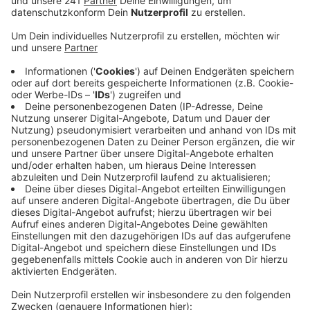
Veröffentlicht:
Donnerstag, 19.05.2022 08:06
Anzeige
Fahrgästen sollen dadurch verlässliche Informationen
zum Busverkehr bekommen. Zunächst sind im
Euskirchener Stadtgebiet 18 digitale Anzeigetafeln an
wichtigen Busstationen geplant. Parallel hat auch die
RVK begonnen, im Kreis Euskirchen an weiteren
Haltestellen digitale Anzeiger zu installieren.
In den vergangenen fünf Jahren wurde vom
Nahverkehr Rheinland im Kreis Euskirchen viel Geld
investiert. Zuletzt über fünf Millionen Euro für
barrierefreie Haltestellen. Geplant sind im gesamten
Rheinland auch Mobilstationen mit
Fahrradabstellanlagen.