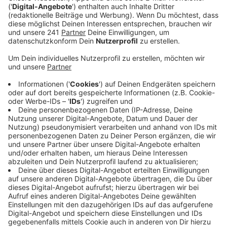
Arbeit und sein Leben zu sprechen
Veröffentlicht:
Donnerstag, 01.04.2021 12:03
Anzeige
Wann endlich läuft der neue James Bond im Kino?
Darauf wartet Dietmar Wunder genauso so gespannt
wie wir. Doch Wunder ist nicht irgendwer. Er ist DIE
Stimme - vom aktuellen 007: Daniel Craig. Von Beruf
ist Wunder also Synchronsprecher, aber auch Leser
bekannter Hörbücher - zumeist Thriller oder Krimis.
Anzeige
Wie kam Dietmar Wunder eigentlich dazu, die Stimme
von Daniel Craig zu werden und wie läuft das Leben