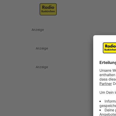
Anzeige
Anzeige
Anzeige