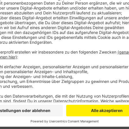
Sie nahmen Werkzeug mit und brachten es in ein Aut
mehreren Tausend Euro erbeutet. Die Kriminalpolizei e
Anzeige